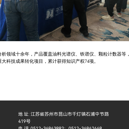
分析领域十余年，产品覆盖油料光谱仪、铁谱仪、颗粒计数器等
大科技成果转化项目，累计获得知识产权74项。
地 址: 江苏省苏州市昆山市千灯镇石浦中节路
419号
电 话: 0512-36863882；0512-36862668