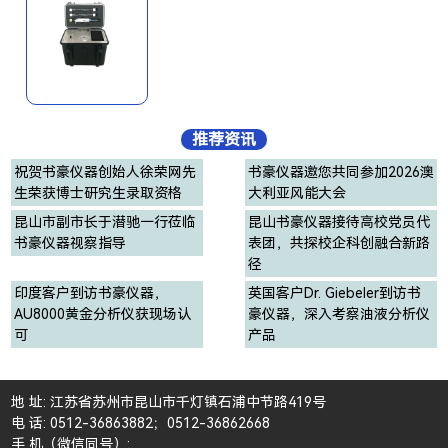
推荐资讯
祝贺书豪仪器创始人徐荣网先
书豪仪器邀您共同参加2026澳
生荣获博士研究生录取资格
大利亚风能大会
昆山市副市长于潜驰一行莅临
昆山书豪仪器接待高校党员代
书豪仪器视察指导
表团，共探校企科创融合新路
径
印度客户到访书豪仪器，
英国客户Dr. Giebeler到访书
AU8000黄金分析仪获现场认
豪仪器，深入考察油液分析仪
可
产品
地 址: 江苏省苏州市昆山市千灯镇石浦中节路419号
电 话: 0512-36863882；0512-36862668
手 机（微信同号）: