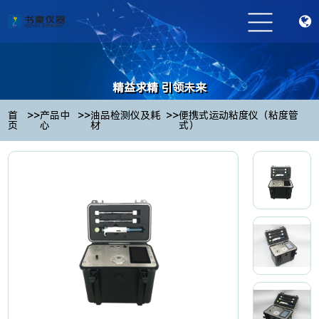
精益求精 引领未来
Striving for excellence and leading the future
>>
>>
>>
首
产品中
油品检测仪及耗
便携式运动粘度仪（粘度管
页
心
材
式）