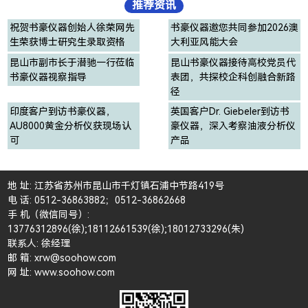
推荐资讯
祝贺书豪仪器创始人徐荣网先
书豪仪器邀您共同参加2026澳
生荣获博士研究生录取资格
大利亚风能大会
昆山市副市长于潜驰一行莅临
昆山书豪仪器接待高校党员代
书豪仪器视察指导
表团，共探校企科创融合新路
径
印度客户到访书豪仪器，
英国客户Dr. Giebeler到访书
AU8000黄金分析仪获现场认
豪仪器，深入考察油液分析仪
可
产品
地 址: 江苏省苏州市昆山市千灯镇石浦中节路419号
电 话: 0512-36863882；0512-36862668
手 机（微信同号）:
13776312896(徐);18112661539(徐);18012733296(朱)
联系人: 徐经理
邮 箱: xrw@soohow.com
网 址: www.soohow.com