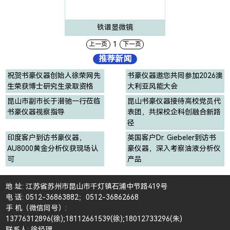
铁谱显微镜
1
上一页
下一页
推荐新闻
祝贺书豪仪器创始人徐荣网先
书豪仪器邀您共同参加2026澳
生荣获博士研究生录取资格
大利亚风能大会
昆山市副市长于潜驰一行莅临
昆山书豪仪器接待高校党员代
书豪仪器视察指导
表团，共探校企科创融合新路
径
印度客户到访书豪仪器，
英国客户Dr. Giebeler到访书
AU8000黄金分析仪获现场认
豪仪器，深入考察油液分析仪
可
产品
地 址: 江苏省苏州市昆山市千灯镇石浦中节路419号
电 话: 0512-36863882；0512-36862668
手 机（微信同号）:
13776312896(徐);18112661539(徐);18012733296(朱)
联系人: 徐经理