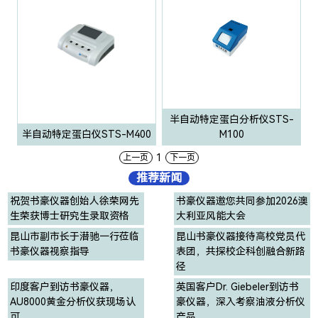
半自动特定蛋白分析仪STS-
半自动特定蛋白仪STS-M400
M100
1
上一页
下一页
推荐新闻
祝贺书豪仪器创始人徐荣网先
书豪仪器邀您共同参加2026澳
生荣获博士研究生录取资格
大利亚风能大会
昆山市副市长于潜驰一行莅临
昆山书豪仪器接待高校党员代
书豪仪器视察指导
表团，共探校企科创融合新路
径
印度客户到访书豪仪器，
英国客户Dr. Giebeler到访书
AU8000黄金分析仪获现场认
豪仪器，深入考察油液分析仪
可
产品