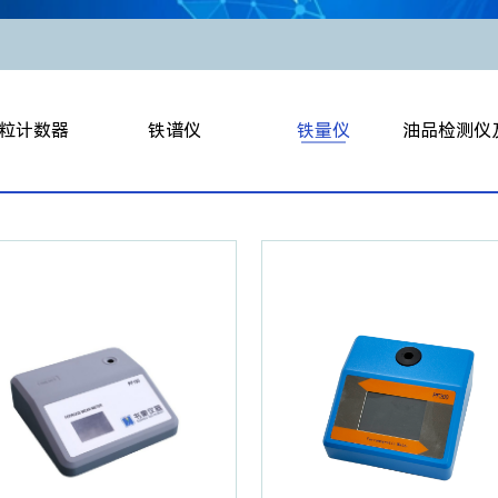
粒计数器
铁谱仪
铁量仪
油品检测仪
式颗粒计数器
双联分析式铁谱仪
PQL铁磁指数仪
便携式运动粘度
式颗粒计数器
双联旋转式铁谱仪
便携式铁量仪
便携式运动粘度
粒水份测试仪
蓟管式铁谱仪
便携式油品检测仪（
颗粒计数器OL-2
智能磨粒分析软件
便携式手
粒计数器PC550
智能磨粒分析系统
水分测
负压取样器
直读式铁谱仪
水分离指
计数器传感器
便携式自动磨粒分析仪
油料电
便携式智能铁谱分析仪
耗
铁谱显微镜