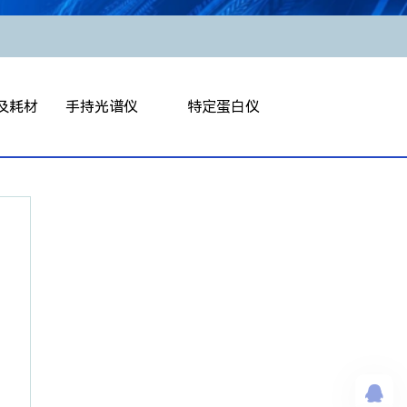
及耗材
手持光谱仪
特定蛋白仪
仪（开合式）
手持合金分析仪
全自动特定蛋白仪
仪（粘度管式）
手持激光诱导光谱仪
半自动特定蛋白仪
H2O/BN）
持密度计
定仪
数测定仪
导率仪
材