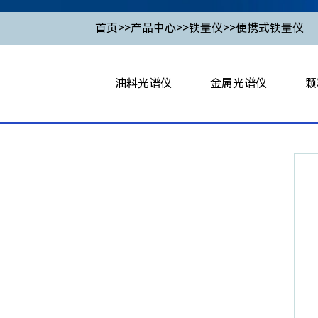
首页
>>
产品中心
>>
铁量仪
>>
便携式铁量仪
油料光谱仪
金属光谱仪
颗
油料光谱仪
PMT火花直读光谱仪
台
X荧光测硫仪
台式全谱直读光谱仪
便携
X荧光微量元素分析仪
立式全谱直读光谱仪
颗
红外油液检测传感器
空心阴极光谱仪
在线式
辉光光谱仪
在线颗
手持式X荧光光谱仪
正
颗粒